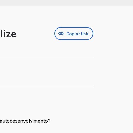
lize
Copiar link
e autodesenvolvimento?