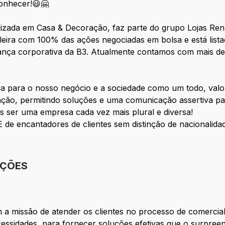
conhecer!😃🤗
lizada em Casa & Decoração, faz parte do grupo Lojas Renn
asileira com 100% das ações negociadas em bolsa e está li
nança corporativa da B3. Atualmente contamos com mais de
ia para o nosso negócio e a sociedade como um todo, valo
ação, permitindo soluções e uma comunicação assertiva par
s ser uma empresa cada vez mais plural e diversa!
e encantadores de clientes sem distinção de nacionalidade,
IÇÕES
m a missão de atender os clientes no processo de comercia
ecessidades, para fornecer soluções efetivas que o surpr